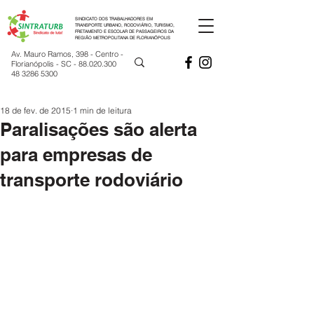
SINDICATO DOS TRABALHADORES EM
TRANSPORTE URBANO, RODOVIÁRIO, TURISMO,
FRETAMENTO E ESCOLAR DE PASSAGEIROS DA
REGIÃO METROPOLITANA DE FLORIANÓPOLIS
Av. Mauro Ramos, 398 - Centro -
Florianópolis - SC -
88.020.300
48 3286 5300
18 de fev. de 2015
1 min de leitura
Paralisações são alerta
para empresas de
transporte rodoviário