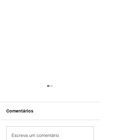
Comentários
Escreva um comentário
TRABALHADORES DA
ATENÇÃO