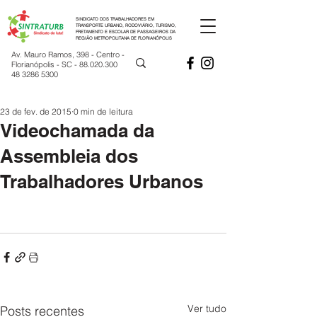
SINDICATO DOS TRABALHADORES EM
TRANSPORTE URBANO, RODOVIÁRIO, TURISMO,
FRETAMENTO E ESCOLAR DE PASSAGEIROS DA
REGIÃO METROPOLITANA DE FLORIANÓPOLIS
Av. Mauro Ramos, 398 - Centro -
Florianópolis - SC -
88.020.300
48 3286 5300
23 de fev. de 2015
0 min de leitura
Videochamada da
Assembleia dos
Trabalhadores Urbanos
Ver tudo
Posts recentes