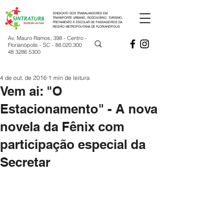
SINDICATO DOS TRABALHADORES EM
TRANSPORTE URBANO, RODOVIÁRIO, TURISMO,
FRETAMENTO E ESCOLAR DE PASSAGEIROS DA
REGIÃO METROPOLITANA DE FLORIANÓPOLIS
Av. Mauro Ramos, 398 - Centro -
Florianópolis - SC -
88.020.300
48 3286 5300
4 de out. de 2016
1 min de leitura
Vem ai: "O
Estacionamento" - A nova
novela da Fênix com
participação especial da
Secretar