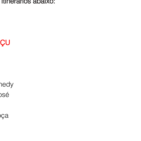
 itinerários abaixo:
ÇU 
nnedy
osé
oça