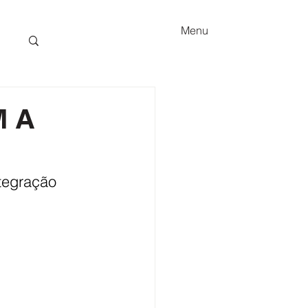
Menu
 A
ntegração 