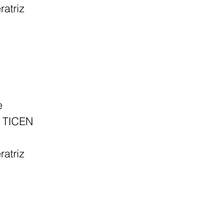
ratriz
e
o TICEN
ratriz