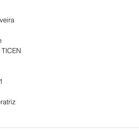
veira
e
o TICEN
1
ratriz