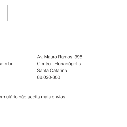
NÇÃO
BALHADORES NA
ATUR/SOLIMÕES: DIA
07 TEM ASSEMBLEIA
Av. Mauro Ramos, 398
.com.br
Centro - Florianópolis
Santa Catarina
88.020-300
ormulário não aceita mais envios.