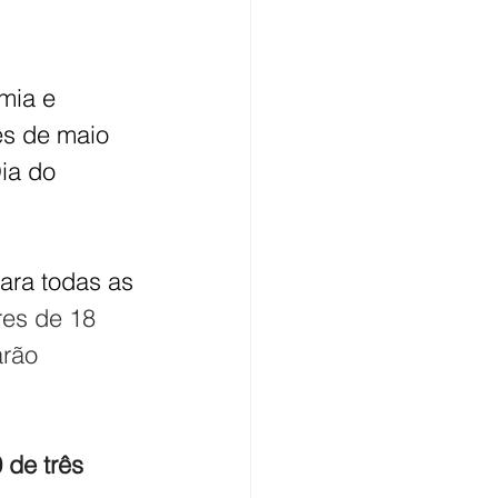
mia e 
ês de maio 
ia do 
ara todas as 
es de 18 
rão 
 de três 