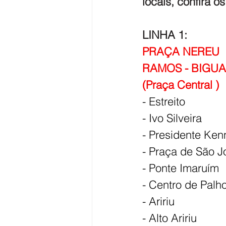
locais, confira os
LINHA 1: 
PRAÇA NEREU 
RAMOS - BIGUA
(Praça Central )
- Estreito
- Ivo Silveira
- Presidente Ke
- Praça de São J
- Ponte Imaruím
- Centro de Palh
- Aririu
- Alto Aririu