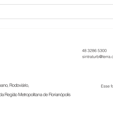
TRABALHADORES DA
ATE
EUCATUR E SOLIMÕES
TRA
APROVAM PROPOSTA DE
EUC
ACORDO COLETIVO
06/
48 3286 5300
sintraturb@terra
ano, Rodoviário,
Esse f
da Região Metropolitana de Florianópolis