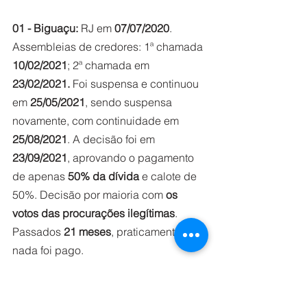
01 - Biguaçu:
 RJ em 
07/07/2020
. 
Assembleias de credores: 1ª chamada 
10/02/2021
; 2ª chamada em 
23/02/2021. 
Foi suspensa e continuou 
em 
25/05/2021
, sendo suspensa 
novamente, com continuidade em 
25/08/2021
. A decisão foi em 
23/09/2021
, aprovando o pagamento 
de apenas 
50% da dívida
 e calote de 
50%. Decisão por maioria com 
os 
votos das procurações ilegítimas
. 
Passados 
21 meses
, praticamente 
nada foi pago.  
Processo está com 
1.959 eventos
 e 
possui 
762 documentos 
juntados. 
Situação: Continuamos com os 