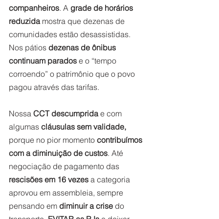
companheiros
. A 
grade de horários 
reduzida
 mostra que dezenas de 
comunidades estão desassistidas. 
Nos pátios 
dezenas de ônibus 
continuam parados
 e o “tempo 
corroendo” o patrimônio que o povo 
pagou através das tarifas.  
Nossa 
CCT descumprida 
e com 
algumas 
cláusulas sem validade,
porque no pior momento 
contribuímos 
com a diminuição de custos
. Até 
negociação de pagamento das
rescisões em 16 vezes
 a categoria 
aprovou em assembleia, sempre 
pensando em 
diminuir a crise
 do 
transporte, 
EVITAR as RJs
 e deixar 