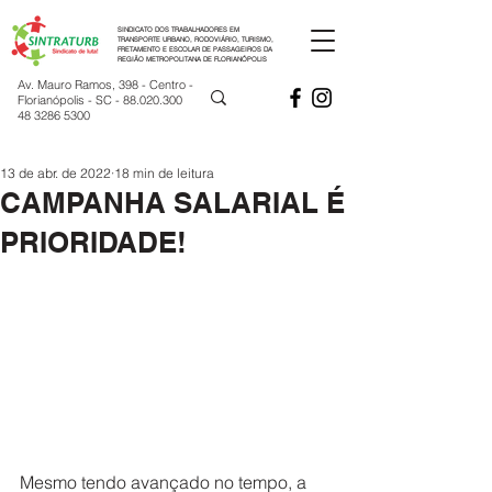
SINDICATO DOS TRABALHADORES EM
TRANSPORTE URBANO, RODOVIÁRIO, TURISMO,
FRETAMENTO E ESCOLAR DE PASSAGEIROS DA
REGIÃO METROPOLITANA DE FLORIANÓPOLIS
Av. Mauro Ramos, 398 - Centro -
Florianópolis - SC -
88.020.300
48 3286 5300
13 de abr. de 2022
18 min de leitura
CAMPANHA SALARIAL É
PRIORIDADE!
Mesmo tendo avançado no tempo, a 