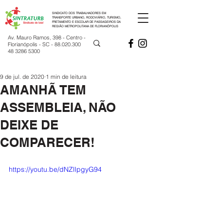
SINDICATO DOS TRABALHADORES EM
TRANSPORTE URBANO, RODOVIÁRIO, TURISMO,
FRETAMENTO E ESCOLAR DE PASSAGEIROS DA
REGIÃO METROPOLITANA DE FLORIANÓPOLIS
Av. Mauro Ramos, 398 - Centro -
Florianópolis - SC -
88.020.300
48 3286 5300
9 de jul. de 2020
1 min de leitura
AMANHÃ TEM
ASSEMBLEIA, NÃO
DEIXE DE
COMPARECER!
https://youtu.be/dNZlIpgyG94