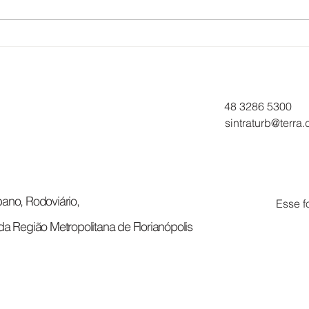
O CORAÇÃO QUE MOVE A
TRA
CIDADE
EUC
APR
ACO
48 3286 5300
sintraturb@terra
ano, Rodoviário,
Esse f
da Região Metropolitana de Florianópolis