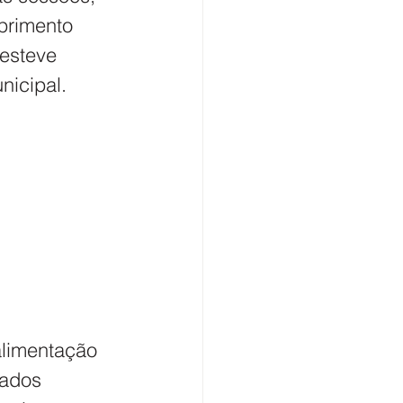
primento 
esteve 
icipal. 
alimentação 
ados 