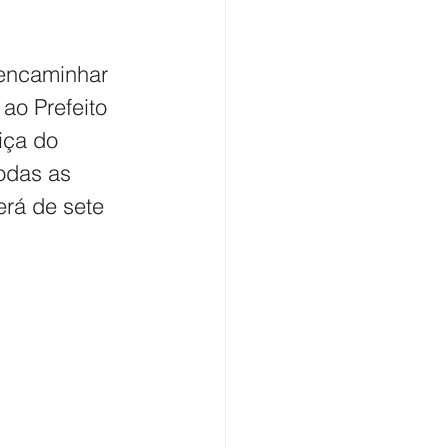
 encaminhar 
ao Prefeito 
iça do 
odas as 
rá de sete 