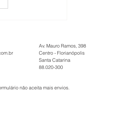
BALHADORES DA
ATUR E SOLIMÕES
OVAM PROPOSTA DE
RDO COLETIVO
Av. Mauro Ramos, 398
.com.br
Centro - Florianópolis
Santa Catarina
88.020-300
ormulário não aceita mais envios.