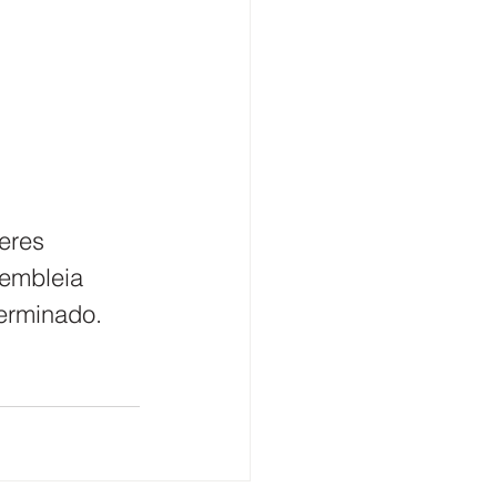
eres 
embleia 
erminado. 