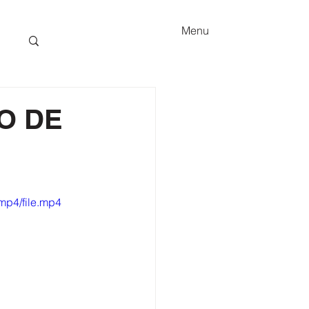
Menu
O DE
mp4/file.mp4