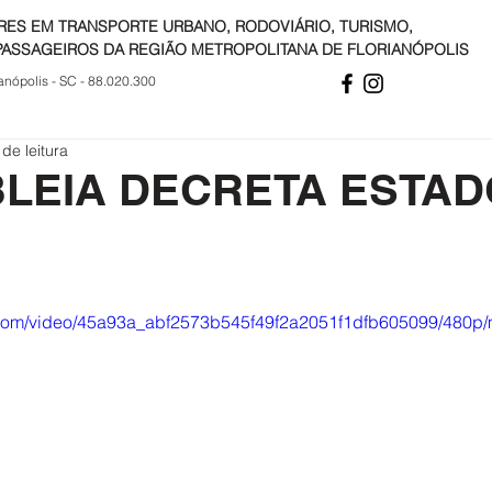
RES EM TRANSPORTE URBANO, RODOVIÁRIO, TURISMO,
PASSAGEIROS DA REGIÃO METROPOLITANA DE FLORIANÓPOLIS
anópolis - SC - 88.020.300
 de leitura
LEIA DECRETA ESTAD
ic.com/video/45a93a_abf2573b545f49f2a2051f1dfb605099/480p/