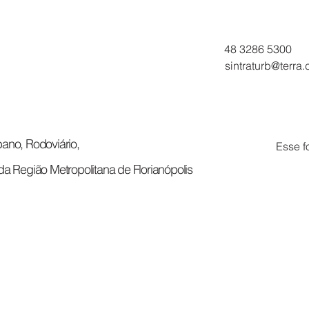
APR
ACO
48 3286 5300
sintraturb@terra
ano, Rodoviário,
Esse f
da Região Metropolitana de Florianópolis