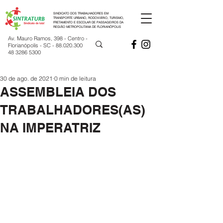
SINDICATO DOS TRABALHADORES EM
TRANSPORTE URBANO, RODOVIÁRIO, TURISMO,
FRETAMENTO E ESCOLAR DE PASSAGEIROS DA
REGIÃO METROPOLITANA DE FLORIANÓPOLIS
Av. Mauro Ramos, 398 - Centro -
Florianópolis - SC -
88.020.300
48 3286 5300
30 de ago. de 2021
0 min de leitura
ASSEMBLEIA DOS
TRABALHADORES(AS)
NA IMPERATRIZ