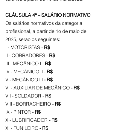
CLÁUSULA 4ª – SALÁRIO NORMATIVO
Os salários normativos da categoria 
profissional, a partir de 1o de maio de 
2025, serão os seguintes:
I - MOTORISTAS - 
R$
II - COBRADORES - 
R$
III - MECÂNICO I - 
R$
IV - MECÂNICO II - 
R$
V - MECÂNICO III
 - R$
VI - AUXILIAR DE MECÂNICO
 - R$
VII - SOLDADOR
 - R$
VIII - BORRACHEIRO
 - R$
IX - PINTOR
 - R$
X - LUBRIFICADOR
 - R$
XI - FUNILEIRO
 - R$