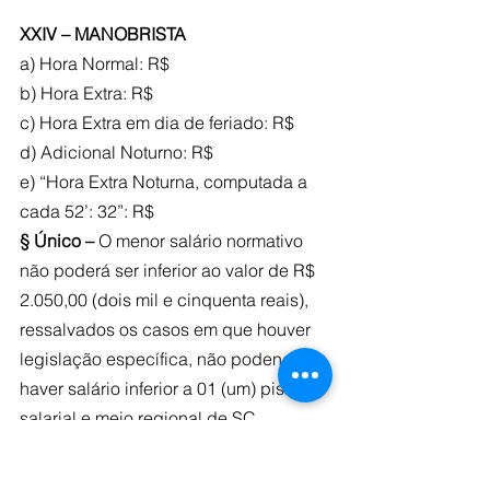
XXIV – MANOBRISTA
a) Hora Normal: R$
b) Hora Extra: R$
c) Hora Extra em dia de feriado: R$
d) Adicional Noturno: R$
e) “Hora Extra Noturna, computada a 
cada 52’: 32”: R$
§ Único – 
O menor salário normativo 
não poderá ser inferior ao valor de R$ 
2.050,00 (dois mil e cinquenta reais), 
ressalvados os casos em que houver 
legislação específica, não podendo 
haver salário inferior a 01 (um) piso do 
salarial e meio regional de SC.
CLAUSULA 5ª – PROGRAMA DE 