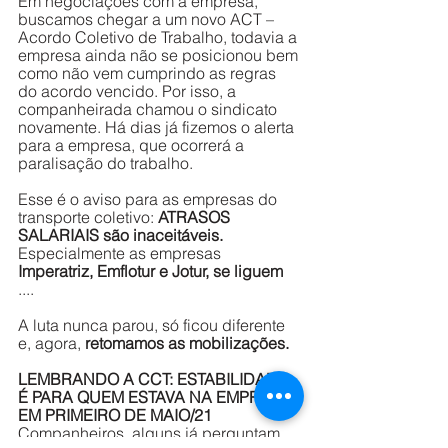
Em negociações com a empresa, 
buscamos chegar a um novo ACT – 
Acordo Coletivo de Trabalho, todavia a 
empresa ainda não se posicionou bem 
como não vem cumprindo as regras 
do acordo vencido. Por isso, a 
companheirada chamou o sindicato 
novamente. Há dias já fizemos o alerta 
para a empresa, que ocorrerá a 
paralisação do trabalho. 
Esse é o aviso para as empresas do 
transporte coletivo: 
ATRASOS 
SALARIAIS são inaceitáveis.
Especialmente as empresas 
Imperatriz, Emflotur e Jotur, se liguem
....
A luta nunca parou, só ficou diferente 
e, agora, 
retomamos as mobilizações.
LEMBRANDO A CCT: ESTABILIDADE 
É PARA QUEM ESTAVA NA EMPRESA 
EM PRIMEIRO DE MAIO/21
Companheiros, alguns já perguntam 