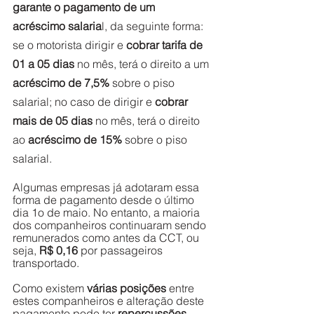
garante o pagamento de um 
acréscimo salaria
l, da seguinte forma: 
se o motorista dirigir e 
cobrar tarifa de 
01 a 05 dias
 no mês, terá o direito a um 
acréscimo de 7,5%
 sobre o piso 
salarial; no caso de dirigir e 
cobrar 
mais de 05 dias
 no mês, terá o direito 
ao 
acréscimo de 15%
 sobre o piso 
salarial.  
Algumas empresas já adotaram essa 
forma de pagamento desde o último 
dia 1o de maio. No entanto, a maioria 
dos companheiros continuaram sendo 
remunerados como antes da CCT, ou 
seja, 
R$ 0,16
 por passageiros 
transportado. 
Como existem 
várias posições
 entre 
estes companheiros e alteração deste 
pagamento pode ter 
repercussões 