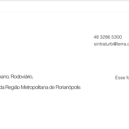
TRABALHADORES DA
ATE
EUCATUR E SOLIMÕES
TRA
APROVAM PROPOSTA DE
EUC
ACORDO COLETIVO
06/
48 3286 5300
sintraturb@terra
ano, Rodoviário,
Esse f
da Região Metropolitana de Florianópolis