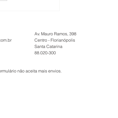
NÇÃO
BALHADORES NA
ATUR/SOLIMÕES: DIA
07 TEM ASSEMBLEIA
Av. Mauro Ramos, 398
.com.br
Centro - Florianópolis
Santa Catarina
88.020-300
ormulário não aceita mais envios.