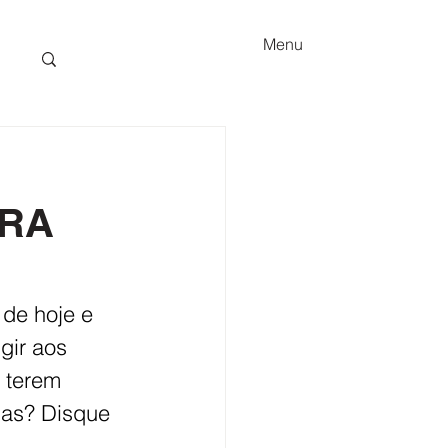
Menu
TRA
de hoje e 
gir aos 
 terem 
das? Disque 