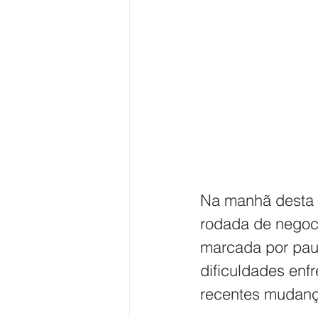
Na manhã desta q
rodada de negoc
marcada por paut
dificuldades enf
recentes mudança