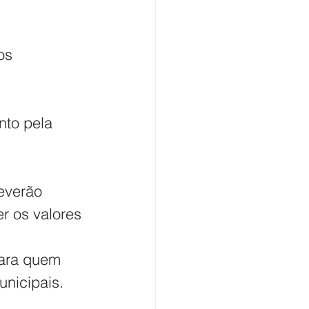
os 
nto pela 
everão 
r os valores 
para quem 
unicipais.