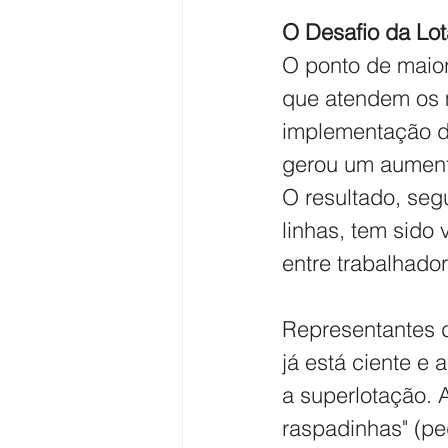
O Desafio da Lo
​O ponto de maior
que atendem os m
implementação da 
gerou um aument
​O resultado, se
linhas, tem sido
entre trabalhado
Representantes d
já está ciente e 
a superlotação. 
raspadinhas" (pe