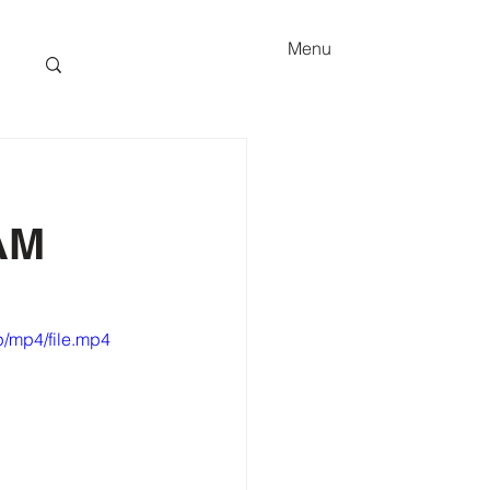
Menu
AM
/mp4/file.mp4