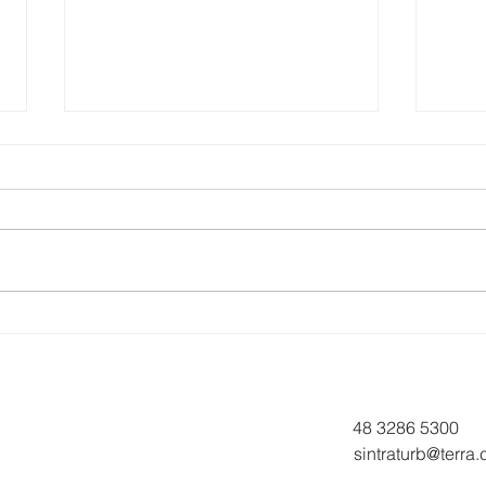
TRABALHADORES DA
ATE
EUCATUR E SOLIMÕES
TRA
APROVAM PROPOSTA DE
EUC
ACORDO COLETIVO
06/
48 3286 5300
sintraturb@terra