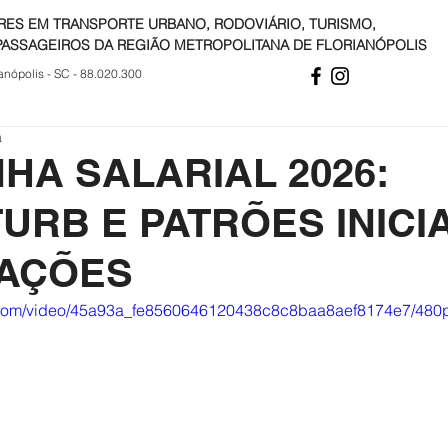
RES EM TRANSPORTE URBANO, RODOVIÁRIO, TURISMO,
PASSAGEIROS DA REGIÃO METROPOLITANA DE FLORIANÓPOLIS
anópolis - SC - 88.020.300
a
HA SALARIAL 2026:
URB E PATRÕES INICI
AÇÕES
ic.com/video/45a93a_fe8560646120438c8c8baa8aef8174e7/480p