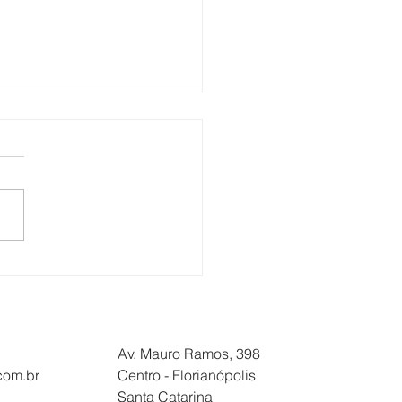
NÇÃO
BALHADORES NA
ATUR/SOLIMÕES: DIA
07 TEM ASSEMBLEIA
Av. Mauro Ramos, 398
.com.br
Centro - Florianópolis
Santa Catarina