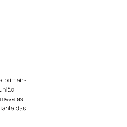
a primeira 
união 
 mesa as 
iante das 