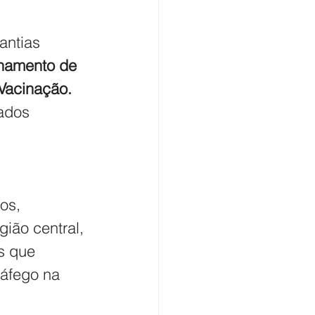
antias 
amento de 
Vacinação. 
ados 
os, 
ião central, 
s que 
ráfego na 