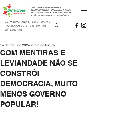
SINDICATO DOS TRABALHADORES EM
TRANSPORTE URBANO, RODOVIÁRIO, TURISMO,
FRETAMENTO E ESCOLAR DE PASSAGEIROS DA
REGIÃO METROPOLITANA DE FLORIANÓPOLIS
Av. Mauro Ramos, 398 - Centro -
Florianópolis - SC -
88.020.300
48 3286 5300
14 de mai. de 2024
7 min de leitura
COM MENTIRAS E
LEVIANDADE NÃO SE
CONSTRÓI
DEMOCRACIA, MUITO
MENOS GOVERNO
POPULAR!