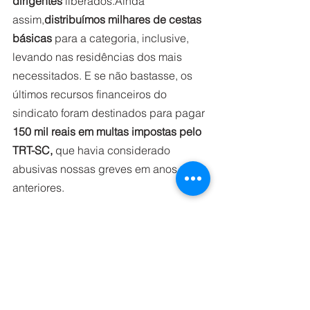
dirigentes
 liberados.Ainda 
assim,
distribuímos milhares de cestas 
básicas
 para a categoria, inclusive, 
levando nas residências dos mais 
necessitados. E se não bastasse, os 
últimos recursos financeiros do 
sindicato foram destinados para pagar 
150 mil reais em multas impostas pelo 
TRT-SC,
 que havia considerado 
abusivas nossas greves em anos 
anteriores.
Tudo 
isso foi publicado nas redes 
sociais do sindicato
. Foram mais de 
150 notas, vídeos e áudios. Depois, 
fomos “atacados por hordas de robôs 
digitais” 
e tivemos nossas páginas 