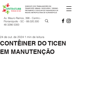
SINDICATO DOS TRABALHADORES EM
TRANSPORTE URBANO, RODOVIÁRIO, TURISMO,
FRETAMENTO E ESCOLAR DE PASSAGEIROS DA
REGIÃO METROPOLITANA DE FLORIANÓPOLIS
Av. Mauro Ramos, 398 - Centro -
Florianópolis - SC -
88.020.300
48 3286 5300
24 de out. de 2024
1 min de leitura
CONTÊINER DO TICEN
EM MANUTENÇÃO