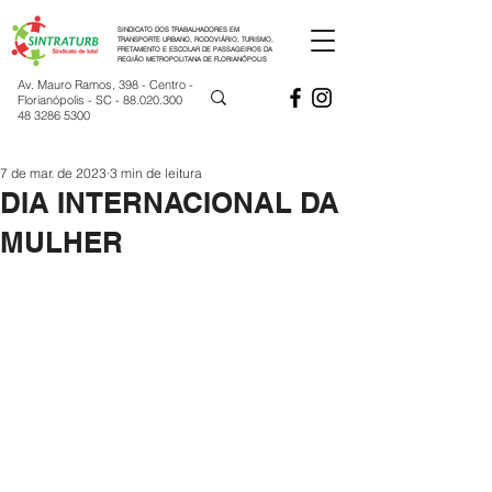
SINDICATO DOS TRABALHADORES EM
TRANSPORTE URBANO, RODOVIÁRIO, TURISMO,
FRETAMENTO E ESCOLAR DE PASSAGEIROS DA
REGIÃO METROPOLITANA DE FLORIANÓPOLIS
Av. Mauro Ramos, 398 - Centro -
Florianópolis - SC -
88.020.300
48 3286 5300
7 de mar. de 2023
3 min de leitura
DIA INTERNACIONAL DA
MULHER