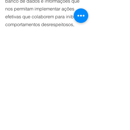
banco de dados e informações que 
nos permitam implementar ações 
efetivas que colaborem para inibir 
comportamentos desrespeitosos, 
ofensivos ou situações de assédio 
para com as 
trabalhadoras do 
transporte.
Por isso, fique atenta e não deixe de 
dar sua 
opinião
, seu 
comentário
, seu 
relato
, sua 
denúncia
, o que 
você ouve 
e lê sobre sua condição de mulher
, 
registre suas 
reivindicações
 e o que 
mais quiser, tudo o que 
entender como 
relevante para que juntos avancemos 
nessas pautas. 