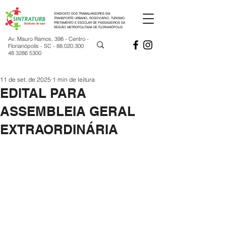
SINDICATO DOS TRABALHADORES EM
TRANSPORTE URBANO, RODOVIÁRIO, TURISMO,
FRETAMENTO E ESCOLAR DE PASSAGEIROS DA
REGIÃO METROPOLITANA DE FLORIANÓPOLIS
Av. Mauro Ramos, 398 - Centro -
Florianópolis - SC -
88.020.300
48 3286 5300
11 de set. de 2025
1 min de leitura
EDITAL PARA
ASSEMBLEIA GERAL
EXTRAORDINÁRIA