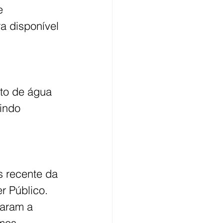
e 
a disponível 
to de água 
indo 
 recente da 
r Público. 
saram a 