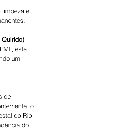
 
 limpeza e 
manentes.
 Quirido)
PMF, está 
indo um 
s de 
entemente, o 
estal do Rio 
ndência do 