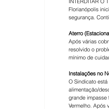
INTERDITAR O TE
Florianópolis in
segurança. Cont
Aterro (Estacion
Após várias cobr
resolvido o probl
mínimo de cuidad
Instalações no No
O Sindicato est
alimentação/desc
grande impasse fo
Vermelho. Após v