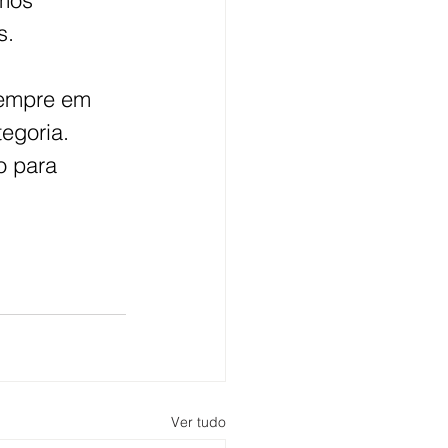
mos 
s.
sempre em 
egoria. 
o para 
Ver tudo