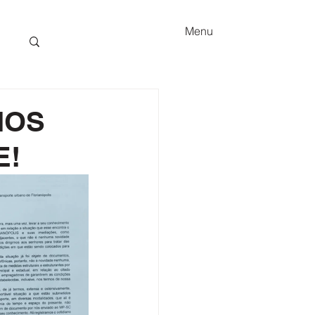
Menu
MOS
E!