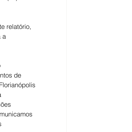
 relatório, 
 a 
 
ntos de 
lorianópolis 
a 
ções 
Comunicamos 
s 