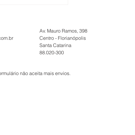
NÇÃO
BALHADORES NA
ATUR/SOLIMÕES: DIA
07 TEM ASSEMBLEIA
Av. Mauro Ramos, 398
.com.br
Centro - Florianópolis
Santa Catarina
88.020-300
ormulário não aceita mais envios.