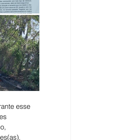
rante esse 
es 
o, 
es(as).