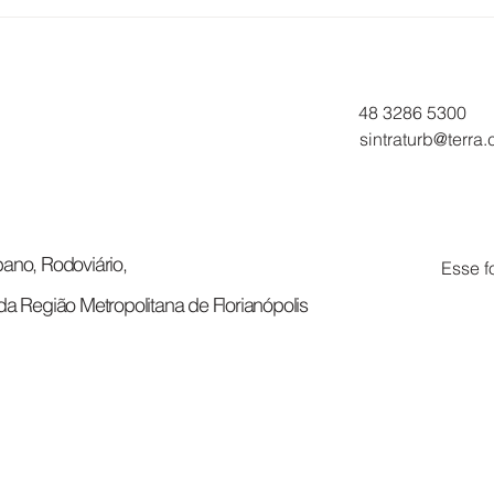
TRABALHADORES DA
ATE
EUCATUR E SOLIMÕES
TRA
APROVAM PROPOSTA DE
EUC
ACORDO COLETIVO
06/
48 3286 5300
sintraturb@terra
ano, Rodoviário,
Esse f
da Região Metropolitana de Florianópolis