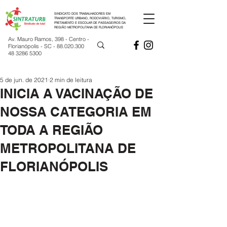
SINDICATO DOS TRABALHADORES EM
TRANSPORTE URBANO, RODOVIÁRIO, TURISMO,
FRETAMENTO E ESCOLAR DE PASSAGEIROS DA
REGIÃO METROPOLITANA DE FLORIANÓPOLIS
Av. Mauro Ramos, 398 - Centro -
Florianópolis - SC -
88.020.300
48 3286 5300
5 de jun. de 2021
2 min de leitura
INICIA A VACINAÇÃO DE
NOSSA CATEGORIA EM
TODA A REGIÃO
METROPOLITANA DE
FLORIANÓPOLIS