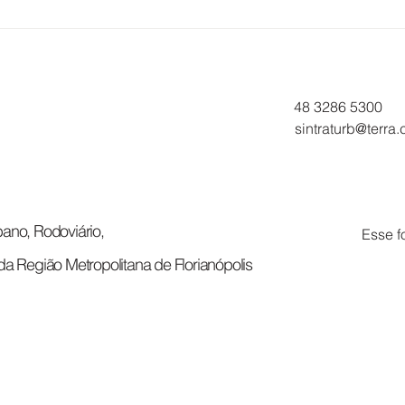
O CORAÇÃO QUE MOVE A
TRA
CIDADE
EUC
APR
ACO
48 3286 5300
sintraturb@terra
ano, Rodoviário,
Esse f
da Região Metropolitana de Florianópolis