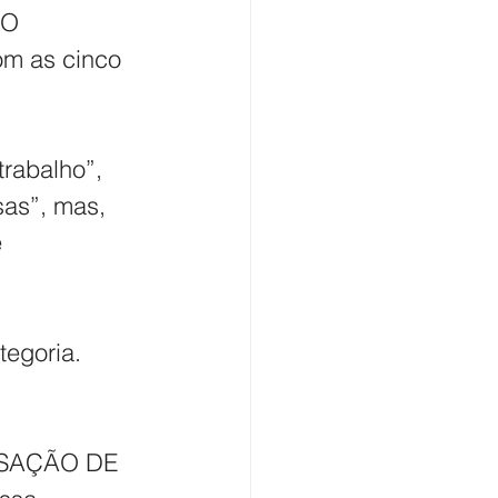
 O 
m as cinco 
rabalho”, 
sas”, mas, 
 
tegoria.
LISAÇÃO DE 