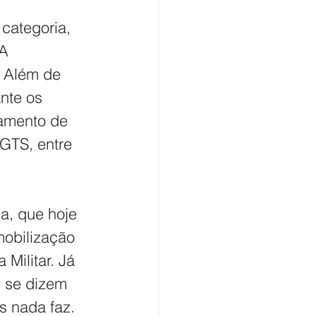
categoria, 
A 
 Além de 
nte os 
gamento de 
FGTS, entre 
a, que hoje 
obilização 
Militar. Já 
 se dizem 
 nada faz. 