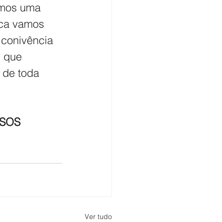
rmos uma 
ica vamos 
conivência 
, que 
 de toda 
SOS 
Ver tudo