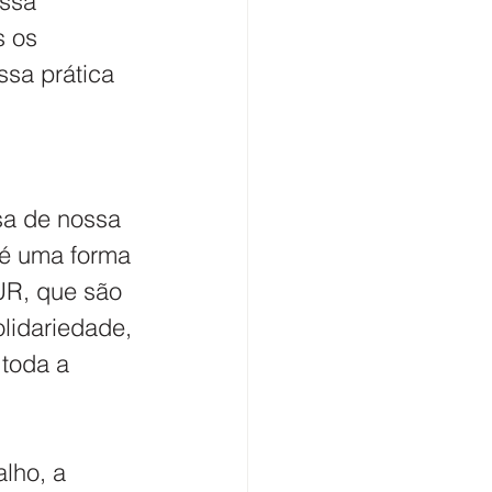
ssa 
 os 
sa prática 
sa de nossa 
 é uma forma 
R, que são 
lidariedade, 
toda a 
lho, a 