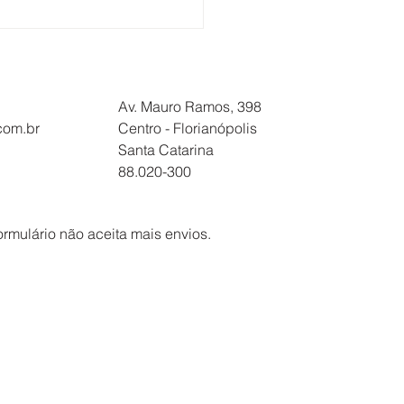
BALHADORES DA
ATUR E SOLIMÕES
OVAM PROPOSTA DE
RDO COLETIVO
Av. Mauro Ramos, 398
.com.br
Centro - Florianópolis
Santa Catarina
88.020-300
ormulário não aceita mais envios.