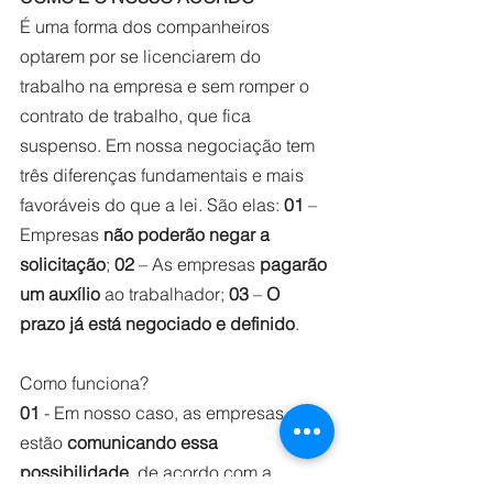
É uma forma dos companheiros 
optarem por se licenciarem do 
trabalho na empresa e sem romper o 
contrato de trabalho, que fica 
suspenso. Em nossa negociação tem 
três diferenças fundamentais e mais 
favoráveis do que a lei. São elas:
 01
 – 
Empresas
 não poderão negar a 
solicitação
; 
02
 – As empresas 
pagarão 
um auxílio
 ao trabalhador; 
03
 – 
O 
prazo já está negociado e definido
.
Como funciona?
01
 - Em nosso caso, as empresas 
estão 
comunicando essa 
possibilidade
, de acordo com a 