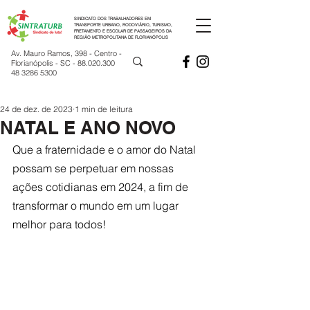
SINDICATO DOS TRABALHADORES EM
TRANSPORTE URBANO, RODOVIÁRIO, TURISMO,
FRETAMENTO E ESCOLAR DE PASSAGEIROS DA
REGIÃO METROPOLITANA DE FLORIANÓPOLIS
Av. Mauro Ramos, 398 - Centro -
Florianópolis - SC -
88.020.300
48 3286 5300
24 de dez. de 2023
1 min de leitura
NATAL E ANO NOVO
Que a fraternidade e o amor do Natal 
possam se perpetuar em nossas 
ações cotidianas em 2024, a fim de 
transformar o mundo em um lugar 
melhor para todos!