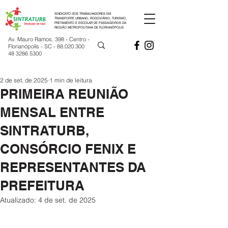
SINDICATO DOS TRABALHADORES EM
TRANSPORTE URBANO, RODOVIÁRIO, TURISMO,
FRETAMENTO E ESCOLAR DE PASSAGEIROS DA
REGIÃO METROPOLITANA DE FLORIANÓPOLIS
Av. Mauro Ramos, 398 - Centro -
Florianópolis - SC -
88.020.300
48 3286 5300
2 de set. de 2025
1 min de leitura
PRIMEIRA REUNIÃO
MENSAL ENTRE
SINTRATURB,
CONSÓRCIO FENIX E
REPRESENTANTES DA
PREFEITURA
Atualizado:
4 de set. de 2025