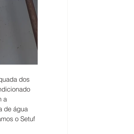
quada dos 
ndicionado 
 a 
a de água 
amos o Setuf 