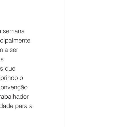
a semana 
ncipalmente 
 a ser 
s 
s que 
prindo o 
Convenção 
rabalhador 
ldade para a 