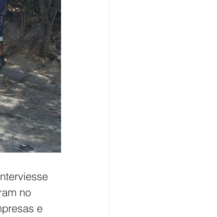
nterviesse 
ram no 
mpresas e 