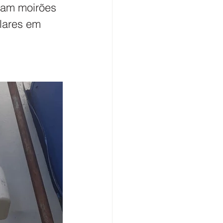
ram moirões  
lares em 