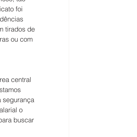
cato foi 
idências 
m tirados de 
eras ou com 
ea central 
estamos 
a segurança 
arial o 
para buscar 