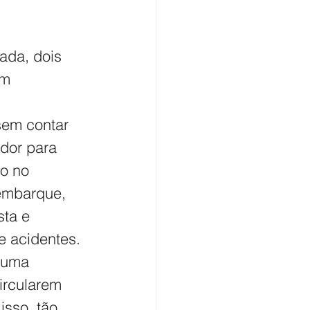
da, dois 
am 
em contar 
dor para 
to no 
embarque, 
ta e 
e acidentes. 
 uma 
ircularem 
isso, tão 