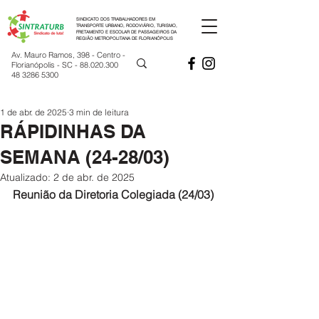
SINDICATO DOS TRABALHADORES EM
TRANSPORTE URBANO, RODOVIÁRIO, TURISMO,
FRETAMENTO E ESCOLAR DE PASSAGEIROS DA
REGIÃO METROPOLITANA DE FLORIANÓPOLIS
Av. Mauro Ramos, 398 - Centro -
Florianópolis - SC -
88.020.300
48 3286 5300
1 de abr. de 2025
3 min de leitura
RÁPIDINHAS DA
SEMANA (24-28/03)
Atualizado:
2 de abr. de 2025
Reunião da Diretoria Colegiada (24/03)