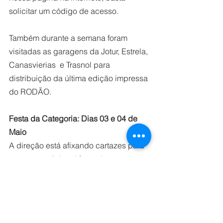
solicitar um código de acesso.
Também durante a semana foram 
visitadas as garagens da Jotur, Estrela, 
Canasvierias  e Trasnol para 
distribuição da última edição impressa 
do RODÃO.
Festa da Categoria: Dias 03 e 04 de 
Maio
A direção está afixando cartazes para 
a nossa tradicional festa de 
confraternização, que será na primeira 
semana de maio. Solicitamos a todos 
os trabalhadores e trabalhadoras que 
acessem o QR Code no cartaz e 