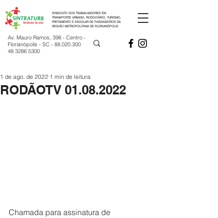
SINDICATO DOS TRABALHADORES EM
TRANSPORTE URBANO, RODOVIÁRIO, TURISMO,
FRETAMENTO E ESCOLAR DE PASSAGEIROS DA
REGIÃO METROPOLITANA DE FLORIANÓPOLIS
Av. Mauro Ramos, 398 - Centro -
Florianópolis - SC -
88.020.300
48 3286 5300
1 de ago. de 2022
1 min de leitura
RODÃOTV 01.08.2022
Chamada para assinatura de 