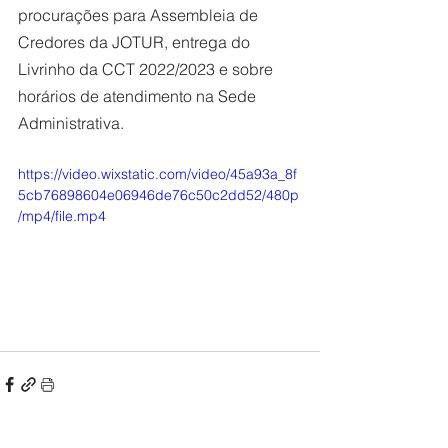
procurações para Assembleia de 
Credores da JOTUR, entrega do 
Livrinho da CCT 2022/2023 e sobre 
horários de atendimento na Sede 
Administrativa.
https://video.wixstatic.com/video/45a93a_8f
5cb76898604e06946de76c50c2dd52/480p
/mp4/file.mp4