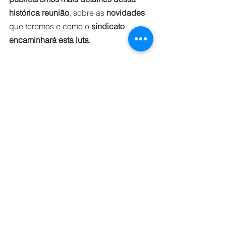
histórica reunião
, sobre as 
novidades
que teremos e como o 
sindicato 
encaminhará esta luta
. 
ESSA ARTICULAÇÃO POLITICA JÁ 
COMEÇOU
Já participamos de reuniões e 
audiências públicas nas Câmaras de 
Vereadores de 
Florianópolis, São 
José, Palhoça e Santo Amaro
. E não 
vamos ficar esperando. Procuraremos 
os vereadores de 
Biguaçu
 e 
continuamos buscando apoio nos 
legislativos que já estivemos.  Essa 
reunião com os companheiros Afrânio 
e Gemada dá nova força para esse 