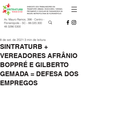
SINDICATO DOS TRABALHADORES EM
TRANSPORTE URBANO, RODOVIÁRIO, TURISMO,
FRETAMENTO E ESCOLAR DE PASSAGEIROS DA
REGIÃO METROPOLITANA DE FLORIANÓPOLIS
Av. Mauro Ramos, 398 - Centro -
Florianópolis - SC -
88.020.300
48 3286 5300
8 de set. de 2021
3 min de leitura
SINTRATURB +
VEREADORES AFRÂNIO
BOPPRÉ E GILBERTO
GEMADA = DEFESA DOS
EMPREGOS