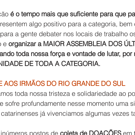
ção 
é o tempo mais que suficiente para que pa
resentem algo positivo para a categoria, bem
 para a gente debater nos locais de trabalho o
 e 
organizar a MAIOR ASSEMBLEIA DOS ÚL
do toda nossa força e vontade de lutar, por 
a UNIDADE DE TODA A CATEGORIA.
E AOS IRMÃOS DO RIO GRANDE DO SUL
amos toda nossa tristeza e solidariedade ao p
ue sofre profundamente nesse momento uma si
s catarinenses já vivenciamos algumas vezes
 inúmeros postos de 
coleta de DOAÇÕES
 em 