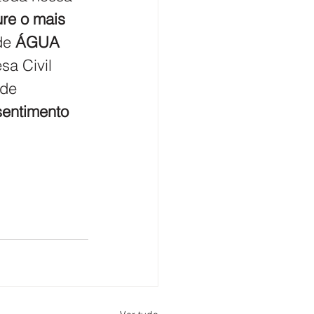
re o mais 
de 
ÁGUA 
sa Civil 
de 
sentimento 