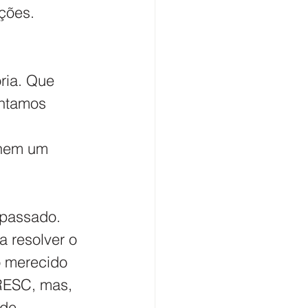
ções.
ria. Que 
entamos 
 nem um 
 passado. 
a resolver o 
o merecido 
RESC, mas, 
de 