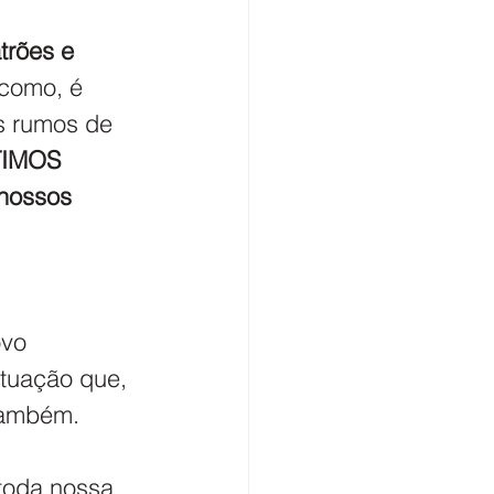
trões e 
 como, é 
s rumos de 
TIMOS 
nossos 
ovo 
tuação que, 
 também.
toda nossa 