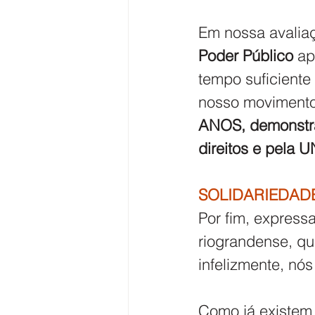
Em nossa avalia
Poder Público
 ap
tempo suficiente
nosso movimento
ANOS, demonstran
direitos e pel
SOLIDARIEDAD
Por fim, express
riograndense, q
infelizmente, nó
Como já existem