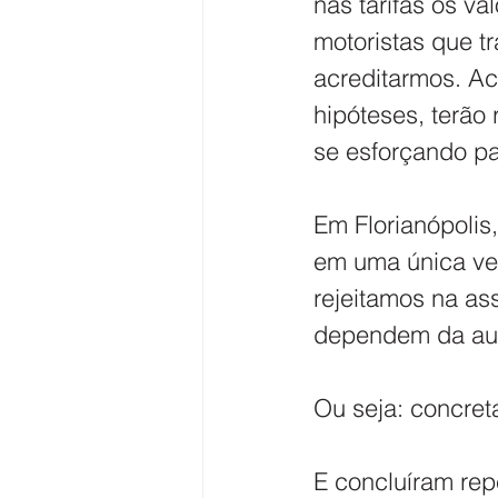
nas tarifas os v
motoristas que tr
acreditarmos. Ac
hipóteses, terão 
se esforçando pa
Em Florianópolis
em uma única vez
rejeitamos na as
dependem da aut
Ou seja: concre
E concluíram r