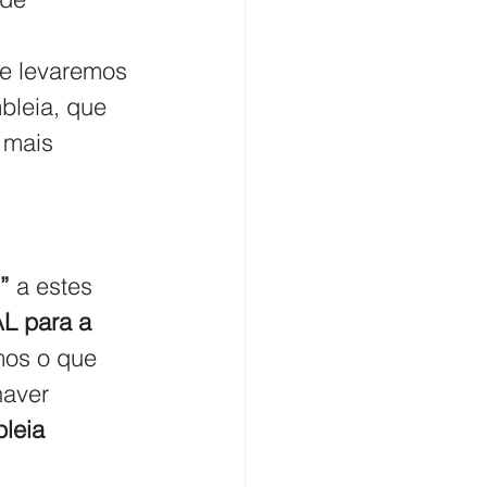
e levaremos 
bleia, que 
 mais 
”
 a estes 
 para a 
mos o que 
haver 
leia 