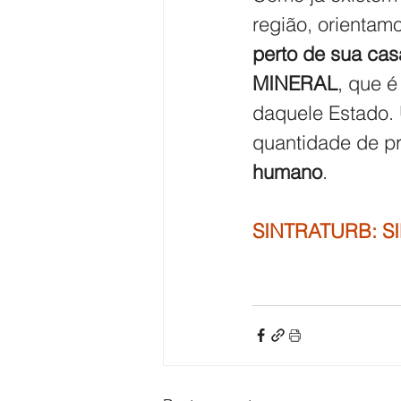
região, orienta
perto de sua cas
MINERAL
, que é
daquele Estado.
quantidade de pr
humano
.   
SINTRATURB: S