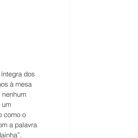
íntegra dos 
mos à mesa 
e nenhum 
s um 
o como o 
com a palavra 
dainha”.