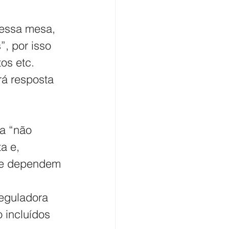
nessa mesa, 
, por isso 
os etc. 
á resposta 
a “não 
a e, 
que dependem 
eguladora 
o incluídos 